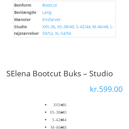
Benform
Bootcut
Benlængde
Lang
Mønster
Ensfarvet
Studio
XXS-36
,
XS-38/40
,
S-42/44
,
M-46/48
,
L-
tøjstørrelser
50/52
,
XL-54/56
SElena Bootcut Buks – Studio
kr.
599.00
XXS-36
XS-38/40
S-42/44
M-46/48