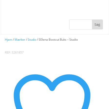
Hjem
/
Mærker
/
Studio
/ SElena Bootcut Buks – Studio
REF: S261857