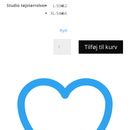
Studio tøjstørrelser
L-50/52
XL-54/56
Ryd
SElena
Tilføj til kurv
Bootcut
Buks
-
Studio
antal