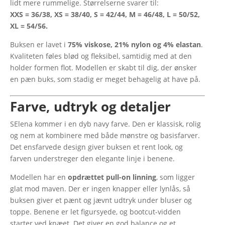
lidt mere rummelige. Størrelserne svarer til:
XXS = 36/38, XS = 38/40, S = 42/44, M = 46/48, L = 50/52,
XL = 54/56.
Buksen er lavet i
75% viskose, 21% nylon og 4% elastan
.
Kvaliteten føles blød og fleksibel, samtidig med at den
holder formen flot. Modellen er skabt til dig, der ønsker
en pæn buks, som stadig er meget behagelig at have på.
Farve, udtryk og detaljer
SElena kommer i en dyb navy farve. Den er klassisk, rolig
og nem at kombinere med både mønstre og basisfarver.
Det ensfarvede design giver buksen et rent look, og
farven understreger den elegante linje i benene.
Modellen har en
opdrættet pull-on linning
, som ligger
glat mod maven. Der er ingen knapper eller lynlås, så
buksen giver et pænt og jævnt udtryk under bluser og
toppe. Benene er let figursyede, og bootcut-vidden
starter ved knæet. Det giver en god balance og et