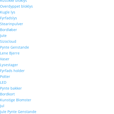
Rustikke bloklys
Overdyppet bloklys
Kugle lys
Fyrfadslys
Stearinpulver
Bordløber
Jute
Sizocloud
Pynte Genstande
Lene Bjerre
Vaser
Lysestager
Fyrfads holder
Potter
LED
Pynte bakker
Bordkort
Kunstige Blomster
Jul
Jule Pynte Genstande