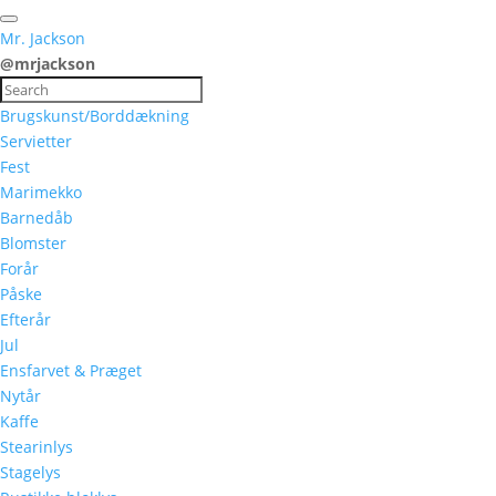
Mr. Jackson
@mrjackson
Brugskunst/Borddækning
Servietter
Fest
Marimekko
Barnedåb
Blomster
Forår
Påske
Efterår
Jul
Ensfarvet & Præget
Nytår
Kaffe
Stearinlys
Stagelys