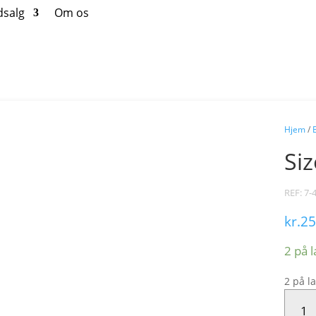
dsalg
Om os
Hjem
/
Si
REF: 7-
kr.
25
2 på 
2 på l
SIZOCL
LAVEND