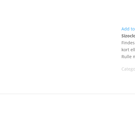
Add to
Sizocl
Findes
kort e
Rulle 
Catego