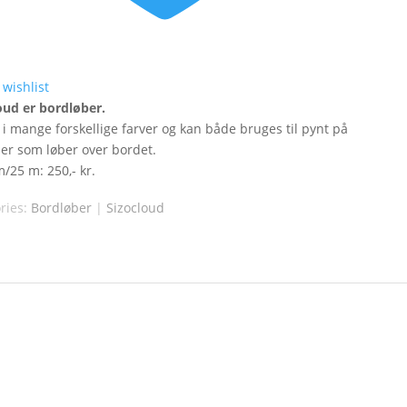
 wishlist
oud er bordløber.
 i mange forskellige farver og kan både bruges til pynt på
ller som løber over bordet.
m/25 m: 250,- kr.
ries:
Bordløber
|
Sizocloud