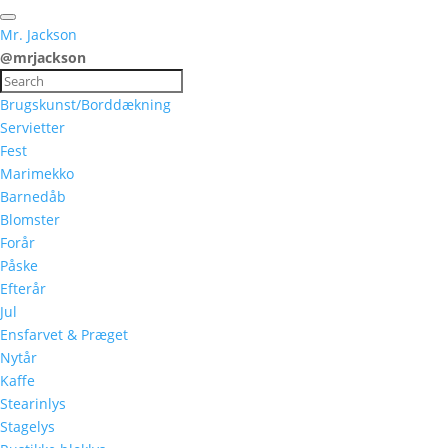
Mr. Jackson
@mrjackson
Brugskunst/Borddækning
Servietter
Fest
Marimekko
Barnedåb
Blomster
Forår
Påske
Efterår
Jul
Ensfarvet & Præget
Nytår
Kaffe
Stearinlys
Stagelys