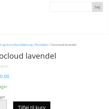
Brugskunst/borddækning
/
Bordløber
/ Sizocloud lavendel
zocloud lavendel
440101
0.00
lager
ager
OUD
Tilføj til kurv
EL