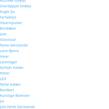
Rustikke bloklys
Overdyppet bloklys
Kugle lys
Fyrfadslys
Stearinpulver
Bordløber
Jute
Sizocloud
Pynte Genstande
Lene Bjerre
Vaser
Lysestager
Fyrfads holder
Potter
LED
Pynte bakker
Bordkort
Kunstige Blomster
Jul
Jule Pynte Genstande