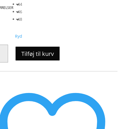
44
RRELSER
46
48
Ryd
Tilføj til kurv
HAGEN