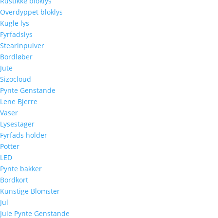
Rustikke bloklys
Overdyppet bloklys
Kugle lys
Fyrfadslys
Stearinpulver
Bordløber
Jute
Sizocloud
Pynte Genstande
Lene Bjerre
Vaser
Lysestager
Fyrfads holder
Potter
LED
Pynte bakker
Bordkort
Kunstige Blomster
Jul
Jule Pynte Genstande