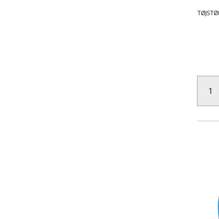
TØJSTØ
SHORTS
-
B.
COPEN
ANTAL