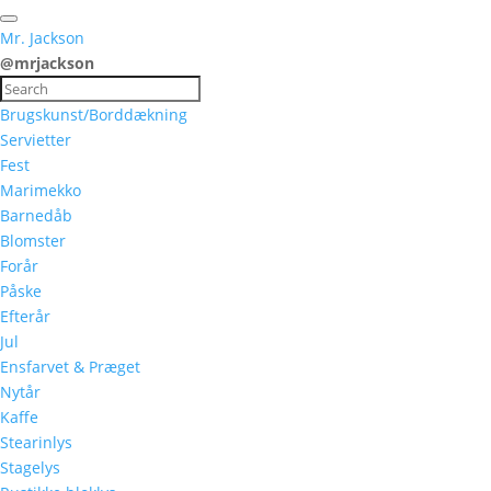
Mr. Jackson
@mrjackson
Brugskunst/Borddækning
Servietter
Fest
Marimekko
Barnedåb
Blomster
Forår
Påske
Efterår
Jul
Ensfarvet & Præget
Nytår
Kaffe
Stearinlys
Stagelys