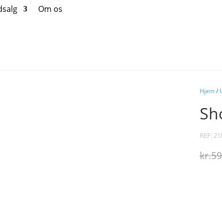
dsalg
Om os
Hjem
/
Sh
REF: 21
kr.
59