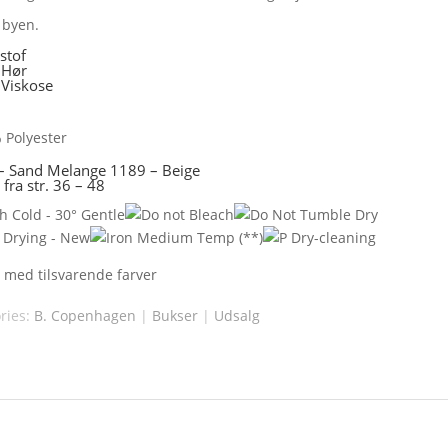
 byen.
stof
 Hør
Viskose
 Polyester
 –
Sand Melange 1189
– Beige
 fra str. 36 – 48
 med tilsvarende farver
ries:
B. Copenhagen
|
Bukser
|
Udsalg