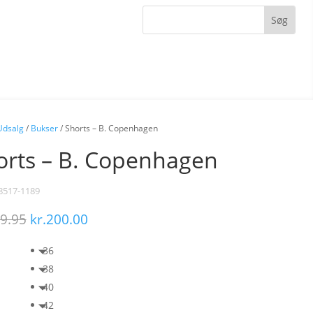
Udsalg
/
Bukser
/ Shorts – B. Copenhagen
orts – B. Copenhagen
8517-1189
Den
Den
9.95
kr.
200.00
oprindelige
aktuelle
pris
pris
36
var:
er:
38
kr.599.95.
kr.200.00.
40
42