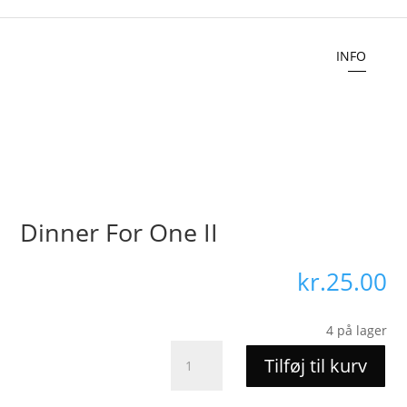
INFO
Dinner For One II
kr.
25.00
4 på lager
Dinner
Tilføj til kurv
For
One