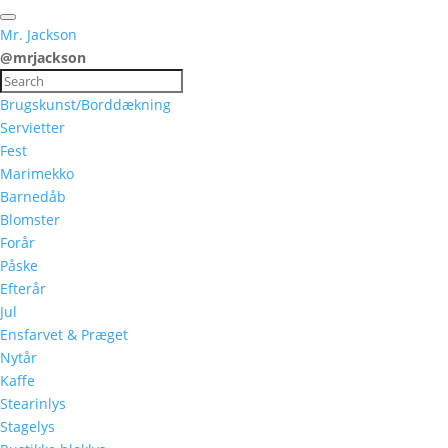
Mr. Jackson
@mrjackson
Brugskunst/Borddækning
Servietter
Fest
Marimekko
Barnedåb
Blomster
Forår
Påske
Efterår
Jul
Ensfarvet & Præget
Nytår
Kaffe
Stearinlys
Stagelys