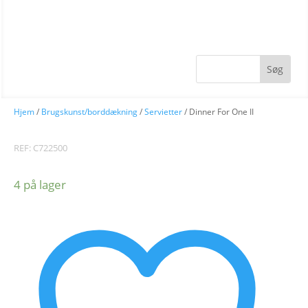
Hjem
/
Brugskunst/borddækning
/
Servietter
/ Dinner For One II
REF: C722500
4 på lager