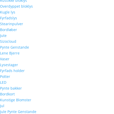
Rustikke bloklys
Overdyppet bloklys
Kugle lys
Fyrfadslys
Stearinpulver
Bordløber
Jute
Sizocloud
Pynte Genstande
Lene Bjerre
Vaser
Lysestager
Fyrfads holder
Potter
LED
Pynte bakker
Bordkort
Kunstige Blomster
Jul
Jule Pynte Genstande