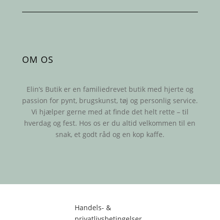
OM OS
Elin’s Butik er en familiedrevet butik med hjerte og
passion for pynt, brugskunst, tøj og personlig service.
Vi hjælper gerne med at finde det helt rette – til
hverdag og fest. Hos os er du altid velkommen til en
snak, et godt råd og en kop kaffe.
Handels- &
privatlivsbetingelser