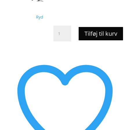
Ryd
Basic
Tilføj til kurv
Bomulds
Vest
-
Micha
antal