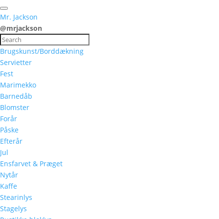
Mr. Jackson
@mrjackson
Brugskunst/Borddækning
Servietter
Fest
Marimekko
Barnedåb
Blomster
Forår
Påske
Efterår
Jul
Ensfarvet & Præget
Nytår
Kaffe
Stearinlys
Stagelys