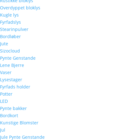
Rustikke bloklys
Overdyppet bloklys
Kugle lys
Fyrfadslys
Stearinpulver
Bordløber
Jute
Sizocloud
Pynte Genstande
Lene Bjerre
Vaser
Lysestager
Fyrfads holder
Potter
LED
Pynte bakker
Bordkort
Kunstige Blomster
Jul
Jule Pynte Genstande