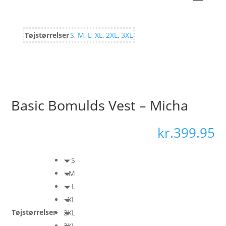
Tøjstørrelser
S
,
M
,
L
,
XL
,
2XL
,
3XL
Basic Bomulds Vest – Micha
kr.
399.95
S
M
L
XL
Tøjstørrelser
2XL
3XL